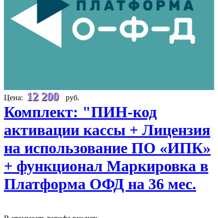
12 200
Цена:
руб.
Комплект: "ПИН-код
активации кассы + Лицензия
на использование ПО «ИПК»
+ функционал Маркировка в
Платформа ОФД на 36 мес.