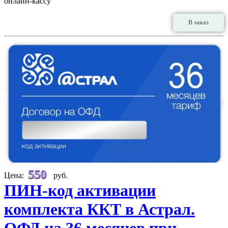
онлайн-кассу
В заказ
550
Цена:
руб.
ПИН-код активации
комплекта ККТ в Астрал.
ОФД на 36 месяцев при