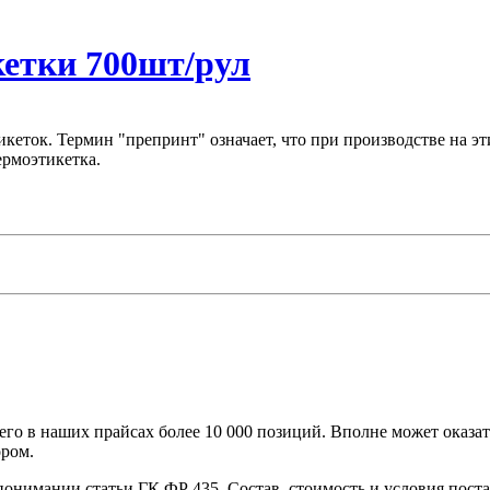
кетки 700шт/рул
икеток. Термин "препринт" означает, что при производстве на э
ермоэтикетка.
го в наших прайсах более 10 000 позиций. Вполне может оказат
ором.
 понимании статьи ГК ФР 435. Состав, стоимость и условия пос