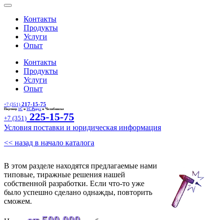
Контакты
Продукты
Услуги
Опыт
Контакты
Продукты
Услуги
Опыт
217-15-75
+7 (351)
Партнер
1С
и
1С-Рарус
в Челябинске
225-15-75
+7 (351)
Условия поставки и юридическая информация
<< назад в начало каталога
В этом разделе находятся предлагаемые нами
типовые, тиражные решения нашей
собственной разработки. Если что-то уже
было успешно сделано однажды, повторить
сможем.
от 500 000