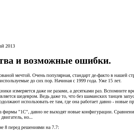
ай 2013
ства и возможные ошибки.
ваной мечтой. Очень популярная, стандарт де-факто в нашей стр
спользуемые до сих пор. Начиная с 1999 года. Уже 15 лет.
ехники измеряется даже не разами, а десятками раз. Вспомните 
является шедевром. Ведь даже то, что без шаманских танцев за
одолжают использовать ее там, где она работает давно - новые пр
ста фирмы "1С", давно не выходят новые конфигурации. Сравнен
двигатель, но...
 8 перед решениями на 7.7: