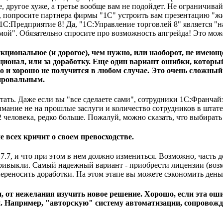
е, другое хуже, а третье вообще вам не подойдет. Не ограничив
, попросите партнера фирмы "1С" устроить вам презентацию "ж
С:Предприятие 8! Да, "1С:Управление торговлей 8" является "н
ой". Обязательно спросите про возможность апгрейда! Это може
циональное (и дорогое), чем нужно, или наоборот, не имею
ционал, или за доработку. Еще один вариант ошибки, который
о и хорошо не получится в любом случае. Это очень сложный
провальным.
ать. Даже если вы "все сделаете сами", сотрудники 1С:Франчайз
имание не на прошлые заслуги и количество сотрудников в штат
-2 человека, редко больше. Пожалуй, можно сказать, что выбират
е всех кричит о своем превосходстве.
7, и что при этом в нем должно измениться. Возможно, часть дор
ривыкли. Самый надежный вариант - приобрести лицензии (возмож
ереносить доработки. На этом этапе вы можете сэкономить деньг
и, от нежелания изучить новое решение. Хорошо, если эта ош
йти. Например, "авторскую" систему автоматизации, сопрово