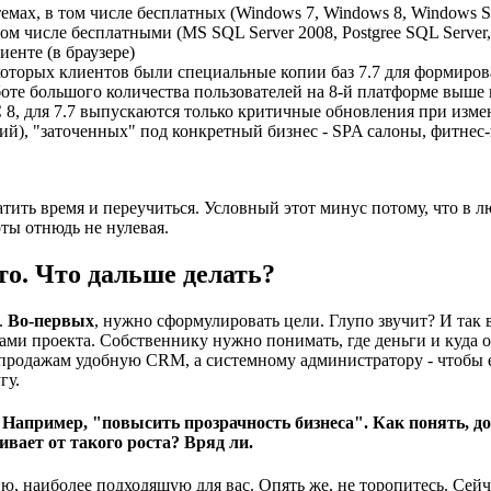
х, в том числе бесплатных (Windows 7, Windows 8, Windows Ser
м числе бесплатными (MS SQL Server 2008, Postgree SQL Server,
иенте (в браузере)
оторых клиентов были специальные копии баз 7.7 для формирова
те большого количества пользователей на 8-й платформе выше в
8, для 7.7 выпускаются только критичные обновления при изме
), "заточенных" под конкретный бизнес - SPA салоны, фитнес-ц
тить время и переучиться. Условный этот минус потому, что в л
ты отнюдь не нулевая.
то. Что дальше делать?
.
Во-первых
, нужно сформулировать цели. Глупо звучит? И так 
ами проекта. Собственнику нужно понимать, где деньги и куда 
 продажам удобную CRM, а системному администратору - чтобы е
гу.
апример, "повысить прозрачность бизнеса". Как понять, до
вает от такого роста? Вряд ли.
, наиболее подходящую для вас. Опять же, не торопитесь. Сейч