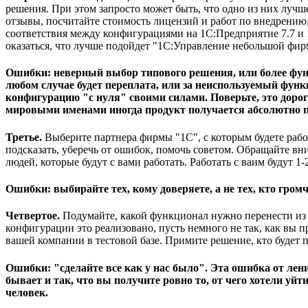
решения. При этом запросто может быть, что одно из них лучш
отзывы, посчитайте стоимость лицензий и работ по внедрению
соответствия между конфигурациями на 1С:Предприятие 7.7 и 1
оказаться, что лучше подойдет "1С:Управление небольшой фирм
Ошибки: неверный выбор типового решения, или более функ
любом случае будет переплата, или за неиспользуемый функ
конфигурацию "с нуля" своими силами. Поверьте, это дорог
мировыми именами иногда продукт получается абсолютно 
Третье.
Выберите партнера фирмы "1С", с которым будете работ
подсказать, уберечь от ошибок, помочь советом. Обращайте вн
людей, которые будут с вами работать. Работать с ваим будут 1
Ошибки: выбирайте тех, кому доверяете, а не тех, кто громч
Четвертое.
Подумайте, какой функционал нужно перенести из 7.
конфигурации это реализовано, пусть немного не так, как вы п
вашей компании в тестовой базе. Примите решение, кто будет п
Ошибки: "сделайте все как у нас было". Эта ошибка от лен
бывает и так, что вы получите ровно то, от чего хотели у
человек.