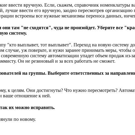
кие ввести вручную. Если, скажем, справочник номенклатуры вас 
ий, лучше ввести его вручную, заодно пересмотрев организацию 
игурации встроены все нужные механизмы переноса данных, ничег
 они там "не сходятся", чуда не произойдет. Уберите все "к
вую систему.
ипу "кто выплывет, тот выплывет". Переход на новую систему дол
ом случае, уж поверьте, и нужн заранее принимать меры, чтобы
 современную систему автоматизации упадет объем продаж из-за 
ммисту. Он не резиновый и за всех работать не сможет.
зователей на группы. Выберите ответственных за направления
му, к целям. Они достигнуты? Что нужно пересмотреть? Автомати
и ваше отношение к ней.
 так их можно исправить.
лянули по новому.