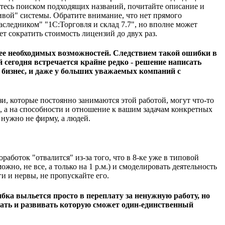
айтесь поиском подходящих названий, почитайте описание и
ивой" системы. Обратите внимание, что нет прямого
аследником" "1С:Торговля и склад 7.7", но вполне может
т сократить стоимость лицензий до двух раз.
щее необходимых возможностей. Следствием такой ошибки в
 сегодня встречается крайне редко - решение написать
 бизнес, и даже у больших уважаемых компаний с
и, которые постоянно занимаются этой работой, могут что-то
е, а на способности и отношение к вашим задачам конкретных
ь нужно не фирму, а людей.
аботок "отвалится" из-за того, что в 8-ке уже в типовой
но, не все, а только на 1 р.м.) и смоделировать деятельность
и и нервы, не пропускайте его.
ибка выльется просто в переплату за ненужную работу, но
ждать и развивать которую сможет один-единственный