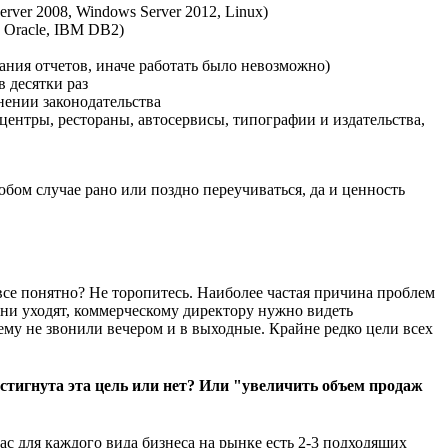
ver 2008, Windows Server 2012, Linux)
 Oracle, IBM DB2)
ния отчетов, иначе работать было невозможно)
 десятки раз
нении законодательства
ентры, рестораны, автосервисы, типографии и издательства,
юбом случае рано или поздно переучиваться, да и ценность
все понятно? Не торопитесь. Наиболее частая причина проблем
они уходят, коммерческому директору нужно видеть
му не звонили вечером и в выходные. Крайне редко цели всех
стигнута эта цель или нет? Или "увеличить объем продаж
ас для каждого вида бизнеса на рынке есть 2-3 подходящих