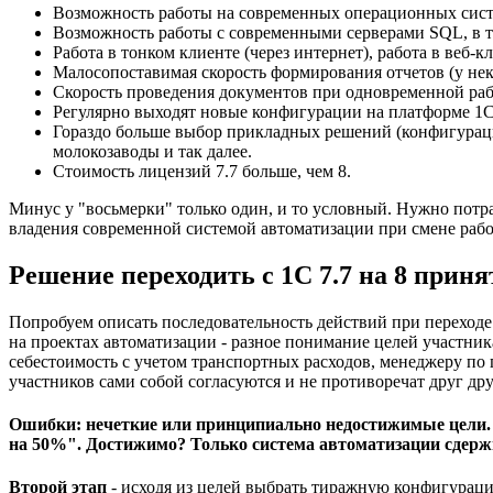
Возможность работы на современных операционных система
Возможность работы с современными серверами SQL, в то
Работа в тонком клиенте (через интернет), работа в веб-кл
Малосопоставимая скорость формирования отчетов (у нек
Скорость проведения документов при одновременной рабо
Регулярно выходят новые конфигурации на платформе 1С 
Гораздо больше выбор прикладных решений (конфигураций
молокозаводы и так далее.
Стоимость лицензий 7.7 больше, чем 8.
Минус у "восьмерки" только один, и то условный. Нужно потра
владения современной системой автоматизации при смене рабо
Решение переходить с 1С 7.7 на 8 приня
Попробуем описать последовательность действий при переходе
на проектах автоматизации - разное понимание целей участник
себестоимость с учетом транспортных расходов, менеджеру по
участников сами собой согласуются и не противоречат друг дру
Ошибки: нечеткие или принципиально недостижимые цели. Н
на 50%". Достижимо? Только система автоматизации сдержи
Второй этап
- исходя из целей выбрать тиражную конфигурацию