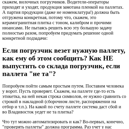
скажем, вилочных погрузчиков. Водители-операторы
приходят и уходят, продукция замотана пленкой на паллетах.
А партия продукции (даже не номенклатура!) должна быть
отгружена конкретная, потому что, скажем, это
керамогранитная плитка с тоном, калибром и прочими
нюансами. Не пытаясь решить всю эту большую задачу
полностью разом, попробуем придумать решение одной
конкретной подзадачи:
Если погрузчик везет нужную паллету,
как ему об этом сообщить? Как НЕ
выпустить со склада погрузчик, если
паллета "не та"?
Попробуем пойти самым простым путем. Поставим человека
у ворот. Пусть проверяет. Скажем, на паллете где-то есть
этикетка, на ней некая строка символов, ее нужно сравнить со
строкой в накладной (сборочном листе, распоряжении на
отбор и т.п.). На какой по счету паллете система даст сбой и
во Владивосток уедет не та плитка?
Что тут можно автоматизировать и как? Во-первых, конечно,
"проверять паллеты" должна программа. Раз учет у нас