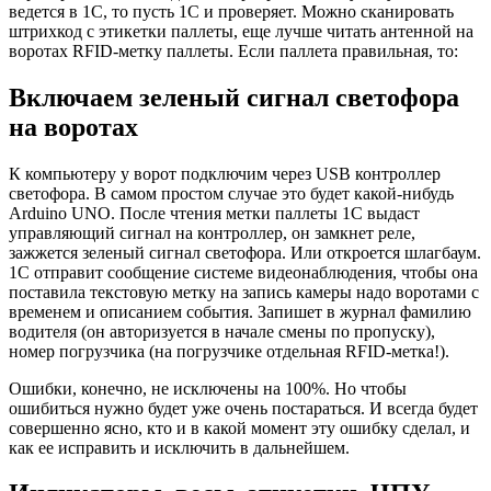
ведется в 1С, то пусть 1С и проверяет. Можно сканировать
штрихкод с этикетки паллеты, еще лучше читать антенной на
воротах RFID-метку паллеты. Если паллета правильная, то:
Включаем зеленый сигнал светофора
на воротах
К компьютеру у ворот подключим через USB контроллер
светофора. В самом простом случае это будет какой-нибудь
Arduino UNO. После чтения метки паллеты 1С выдаст
управляющий сигнал на контроллер, он замкнет реле,
зажжется зеленый сигнал светофора. Или откроется шлагбаум.
1С отправит сообщение системе видеонаблюдения, чтобы она
поставила текстовую метку на запись камеры надо воротами с
временем и описанием события. Запишет в журнал фамилию
водителя (он авторизуется в начале смены по пропуску),
номер погрузчика (на погрузчике отдельная RFID-метка!).
Ошибки, конечно, не исключены на 100%. Но чтобы
ошибиться нужно будет уже очень постараться. И всегда будет
совершенно ясно, кто и в какой момент эту ошибку сделал, и
как ее исправить и исключить в дальнейшем.