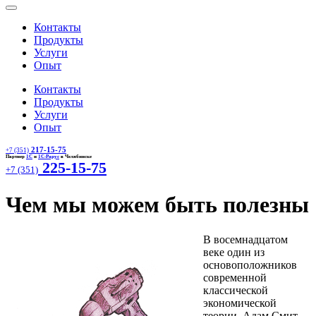
Контакты
Продукты
Услуги
Опыт
Контакты
Продукты
Услуги
Опыт
217-15-75
+7 (351)
Партнер
1С
и
1С-Рарус
в Челябинске
225-15-75
+7 (351)
Чем мы можем быть полезны
В восемнадцатом
веке один из
основоположников
современной
классической
экономической
теории, Адам Смит,